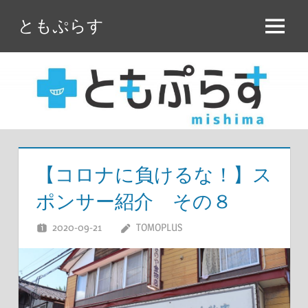
コ
ともぷらす
ン
メ
テ
ニ
ン
ュ
ツ
ー
へ
ス
キ
ッ
【コロナに負けるな！】ス
プ
ポンサー紹介 その８
2020-09-21
TOMOPLUS