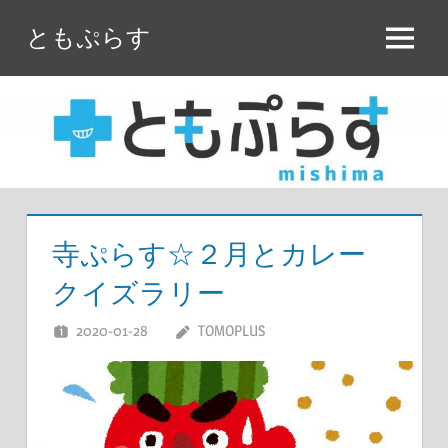
コ
ともぷらす
ン
メ
テ
ニ
ン
ュ
ツ
ー
へ
ス
キ
ッ
寺ぷらす☆２月とカレー
プ
クイズラリー
2020-01-28
TOMOPLUS