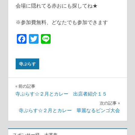
会場に隠れてる赤おにも探してね★
※参加費無料、どなたでも参加できます
Facebook
Twitter
Line
寺ぷらす
投
前の記事
寺ぷらす☆２月とカレー 出店者紹介１５
稿
次の記事
ナ
寺ぷらす☆２月とカレー 華麗なるビンゴ大会
ビ
スポンサー様 大募集